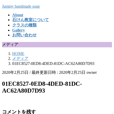
コ
ナ
Jummy handmade soap
ン
ビ
About
テ
ゲ
石けん教室について
ン
ー
クラスの種類
ツ
シ
Gallery
へ
ョ
お問い合わせ
ス
ン
キ
に
メディア
ッ
移
HOME
プ
動
メディア
01EC8527-0ED8-4DED-81DC-AC62A80D7D93
2020年2月25日
/ 最終更新日時 :
2020年2月25日
owner
01EC8527-0ED8-4DED-81DC-
AC62A80D7D93
コメントを残す