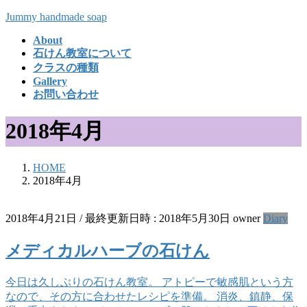
コ
ナ
Jummy handmade soap
ン
ビ
About
テ
ゲ
石けん教室について
ン
ー
クラスの種類
ツ
シ
Gallery
へ
ョ
お問い合わせ
ス
ン
キ
に
2018年4月
ッ
移
プ
動
HOME
2018年4月
2018年4月21日
/ 最終更新日時 :
2018年5月30日
owner
Diary
メディカルハーブの石けん
今日は久しぶりの石けん教室。 アトピーで敏感肌という方
なので、その方に合わせたレシピを準備。 消炎、鎮静、保