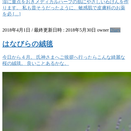
湿に重点をおきメディカルハーブの肌にやさしい石けんを作
ります。 私も昔そうだったように、敏感肌で皮膚科のお薬
を必 […]
2018年4月1日
/ 最終更新日時 :
2018年5月30日
owner
Diary
はなびらの絨毯
今日から４月。 氏神さまへご挨拶へ行ったらこんな綺麗な
桜の絨毯。 良いことあるかな。