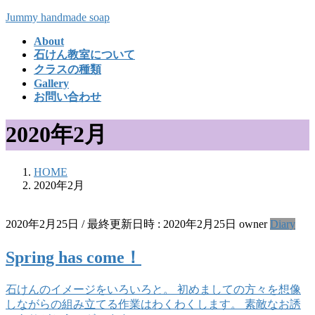
コ
ナ
Jummy handmade soap
ン
ビ
About
テ
ゲ
石けん教室について
ン
ー
クラスの種類
ツ
シ
Gallery
へ
ョ
お問い合わせ
ス
ン
キ
に
2020年2月
ッ
移
プ
動
HOME
2020年2月
2020年2月25日
/ 最終更新日時 :
2020年2月25日
owner
Diary
Spring has come！
石けんのイメージをいろいろと。 初めましての方々を想像
しながらの組み立てる作業はわくわくします。 素敵なお誘