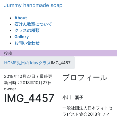
コ
ナ
Jummy handmade soap
ン
ビ
テ
ゲ
About
ン
ー
石けん教室について
ツ
シ
クラスの種類
へ
ョ
Gallery
ス
ン
お問い合わせ
キ
に
ッ
移
投稿
プ
動
HOME
先日の1dayクラス
IMG_4457
プロフィール
2018年10月27日
/ 最終更
新日時 :
2018年10月27日
owner
IMG_4457
小川 潤子
一般社団法人日本フィトセ
ラピスト協会2018年フィ