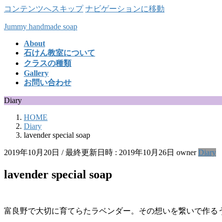
コンテンツへスキップ
ナビゲーションに移動
Jummy handmade soap
About
石けん教室について
クラスの種類
Gallery
お問い合わせ
Diary
HOME
Diary
lavender special soap
2019年10月20日
/ 最終更新日時 :
2019年10月26日
owner
Diary
lavender special soap
富良野で大切に育てらたラベンダー。その想いを繋いで作るう