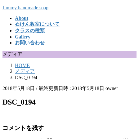
コ
ナ
Jummy handmade soap
ン
ビ
About
テ
ゲ
石けん教室について
ン
ー
クラスの種類
ツ
シ
Gallery
へ
ョ
お問い合わせ
ス
ン
キ
に
メディア
ッ
移
HOME
プ
動
メディア
DSC_0194
2018年5月18日
/ 最終更新日時 :
2018年5月18日
owner
DSC_0194
コメントを残す