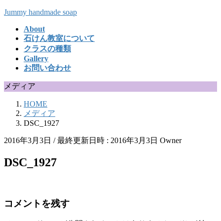
コ
ナ
Jummy handmade soap
ン
ビ
About
テ
ゲ
石けん教室について
ン
ー
クラスの種類
ツ
シ
Gallery
へ
ョ
お問い合わせ
ス
ン
キ
に
メディア
ッ
移
HOME
プ
動
メディア
DSC_1927
2016年3月3日
/ 最終更新日時 :
2016年3月3日
Owner
DSC_1927
コメントを残す