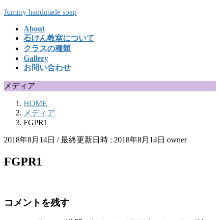
コ
ナ
Jummy handmade soap
ン
ビ
About
テ
ゲ
石けん教室について
ン
ー
クラスの種類
ツ
シ
Gallery
へ
ョ
お問い合わせ
ス
ン
キ
に
メディア
ッ
移
HOME
プ
動
メディア
FGPR1
2018年8月14日
/ 最終更新日時 :
2018年8月14日
owner
FGPR1
コメントを残す