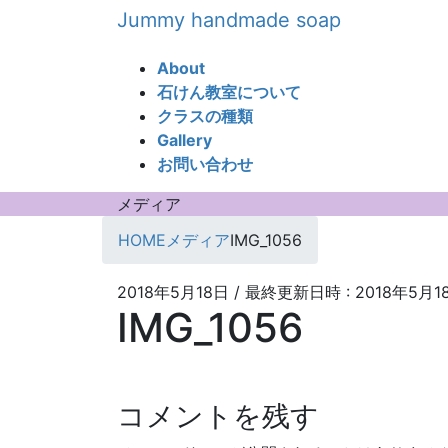
コ
ナ
Jummy handmade soap
ン
ビ
テ
ゲ
About
ン
ー
石けん教室について
ツ
シ
クラスの種類
へ
ョ
Gallery
ス
ン
お問い合わせ
キ
に
ッ
移
メディア
プ
動
HOME
メディア
IMG_1056
2018年5月18日
/ 最終更新日時 :
2018年5月1
IMG_1056
コメントを残す