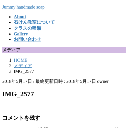
コ
ナ
Jummy handmade soap
ン
ビ
About
テ
ゲ
石けん教室について
ン
ー
クラスの種類
ツ
シ
Gallery
へ
ョ
お問い合わせ
ス
ン
キ
に
メディア
ッ
移
HOME
プ
動
メディア
IMG_2577
2018年5月17日
/ 最終更新日時 :
2018年5月17日
owner
IMG_2577
コメントを残す