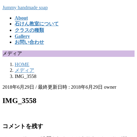
コ
ナ
Jummy handmade soap
ン
ビ
About
テ
ゲ
石けん教室について
ン
ー
クラスの種類
ツ
シ
Gallery
へ
ョ
お問い合わせ
ス
ン
キ
に
メディア
ッ
移
HOME
プ
動
メディア
IMG_3558
2018年6月29日
/ 最終更新日時 :
2018年6月29日
owner
IMG_3558
コメントを残す