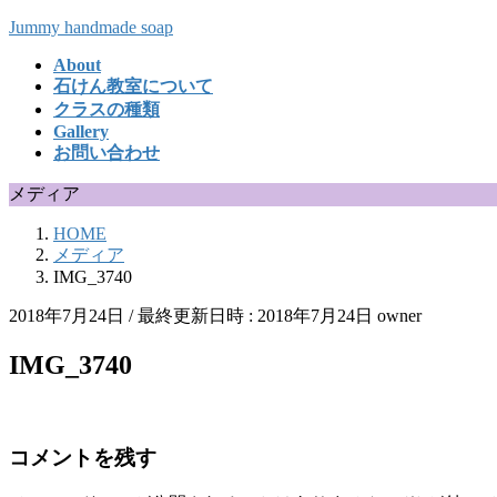
コ
ナ
Jummy handmade soap
ン
ビ
About
テ
ゲ
石けん教室について
ン
ー
クラスの種類
ツ
シ
Gallery
へ
ョ
お問い合わせ
ス
ン
キ
に
メディア
ッ
移
HOME
プ
動
メディア
IMG_3740
2018年7月24日
/ 最終更新日時 :
2018年7月24日
owner
IMG_3740
コメントを残す