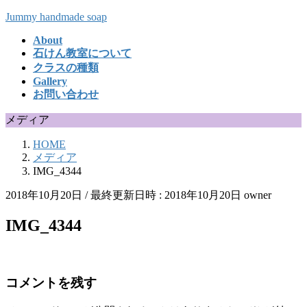
コ
ナ
Jummy handmade soap
ン
ビ
About
テ
ゲ
石けん教室について
ン
ー
クラスの種類
ツ
シ
Gallery
へ
ョ
お問い合わせ
ス
ン
キ
に
メディア
ッ
移
HOME
プ
動
メディア
IMG_4344
2018年10月20日
/ 最終更新日時 :
2018年10月20日
owner
IMG_4344
コメントを残す