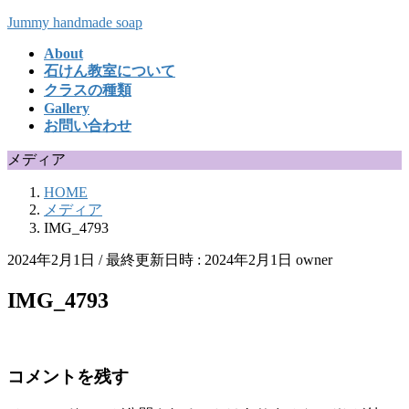
コ
ナ
Jummy handmade soap
ン
ビ
About
テ
ゲ
石けん教室について
ン
ー
クラスの種類
ツ
シ
Gallery
へ
ョ
お問い合わせ
ス
ン
キ
に
メディア
ッ
移
HOME
プ
動
メディア
IMG_4793
2024年2月1日
/ 最終更新日時 :
2024年2月1日
owner
IMG_4793
コメントを残す