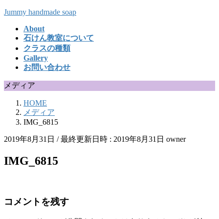
コ
ナ
Jummy handmade soap
ン
ビ
About
テ
ゲ
石けん教室について
ン
ー
クラスの種類
ツ
シ
Gallery
へ
ョ
お問い合わせ
ス
ン
キ
に
メディア
ッ
移
HOME
プ
動
メディア
IMG_6815
2019年8月31日
/ 最終更新日時 :
2019年8月31日
owner
IMG_6815
コメントを残す