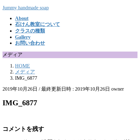
コ
ナ
Jummy handmade soap
ン
ビ
About
テ
ゲ
石けん教室について
ン
ー
クラスの種類
ツ
シ
Gallery
へ
ョ
お問い合わせ
ス
ン
キ
に
メディア
ッ
移
HOME
プ
動
メディア
IMG_6877
2019年10月26日
/ 最終更新日時 :
2019年10月26日
owner
IMG_6877
コメントを残す