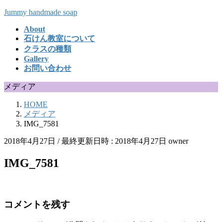
コ
ナ
Jummy handmade soap
ン
ビ
About
テ
ゲ
石けん教室について
ン
ー
クラスの種類
ツ
シ
Gallery
へ
ョ
お問い合わせ
ス
ン
キ
に
メディア
ッ
移
HOME
プ
動
メディア
IMG_7581
2018年4月27日
/ 最終更新日時 :
2018年4月27日
owner
IMG_7581
コメントを残す