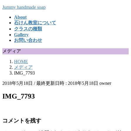
コ
ナ
Jummy handmade soap
ン
ビ
About
テ
ゲ
石けん教室について
ン
ー
クラスの種類
ツ
シ
Gallery
へ
ョ
お問い合わせ
ス
ン
キ
に
メディア
ッ
移
HOME
プ
動
メディア
IMG_7793
2018年5月18日
/ 最終更新日時 :
2018年5月18日
owner
IMG_7793
コメントを残す