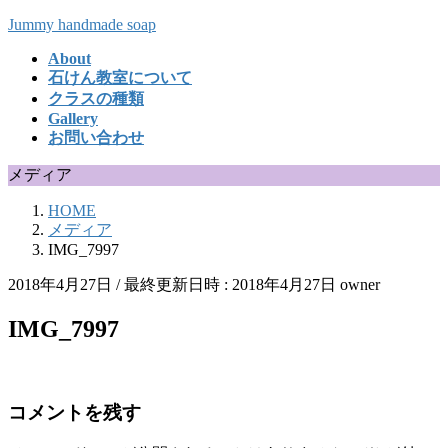
コ
ナ
Jummy handmade soap
ン
ビ
About
テ
ゲ
石けん教室について
ン
ー
クラスの種類
ツ
シ
Gallery
へ
ョ
お問い合わせ
ス
ン
キ
に
メディア
ッ
移
HOME
プ
動
メディア
IMG_7997
2018年4月27日
/ 最終更新日時 :
2018年4月27日
owner
IMG_7997
コメントを残す