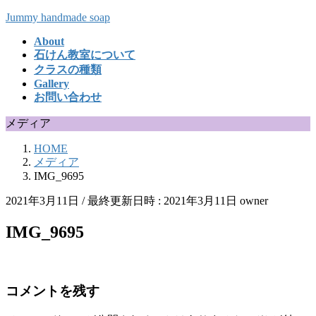
コ
ナ
Jummy handmade soap
ン
ビ
About
テ
ゲ
石けん教室について
ン
ー
クラスの種類
ツ
シ
Gallery
へ
ョ
お問い合わせ
ス
ン
キ
に
メディア
ッ
移
HOME
プ
動
メディア
IMG_9695
2021年3月11日
/ 最終更新日時 :
2021年3月11日
owner
IMG_9695
コメントを残す