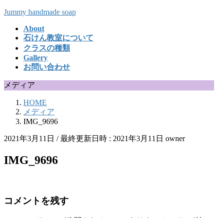
コ
ナ
Jummy handmade soap
ン
ビ
About
テ
ゲ
石けん教室について
ン
ー
クラスの種類
ツ
シ
Gallery
へ
ョ
お問い合わせ
ス
ン
キ
に
メディア
ッ
移
HOME
プ
動
メディア
IMG_9696
2021年3月11日
/ 最終更新日時 :
2021年3月11日
owner
IMG_9696
コメントを残す