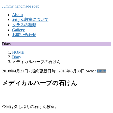
コ
ナ
Jummy handmade soap
ン
ビ
About
テ
ゲ
石けん教室について
ン
ー
クラスの種類
ツ
シ
Gallery
へ
ョ
お問い合わせ
ス
ン
キ
に
Diary
ッ
移
HOME
プ
動
Diary
メディカルハーブの石けん
2018年4月21日
/ 最終更新日時 :
2018年5月30日
owner
Diary
メディカルハーブの石けん
今日は久しぶりの石けん教室。