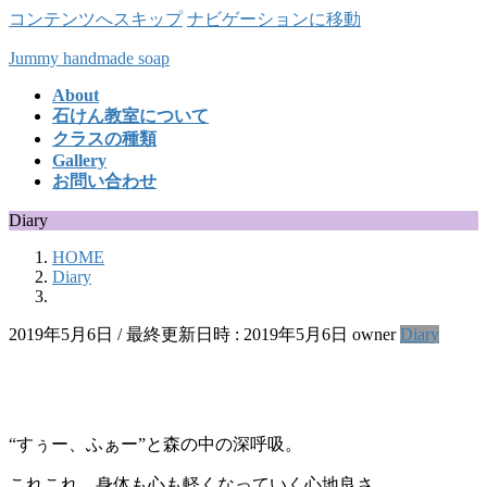
コンテンツへスキップ
ナビゲーションに移動
Jummy handmade soap
About
石けん教室について
クラスの種類
Gallery
お問い合わせ
Diary
HOME
Diary
2019年5月6日
/ 最終更新日時 :
2019年5月6日
owner
Diary
“すぅー、ふぁー”と森の中の深呼吸。
これこれ、身体も心も軽くなっていく心地良さ。